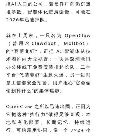
控AI入口的公司，若硬件厂商仍沉迷
堆参数、智能体化进展缓慢，可能在
2026年迅速掉队。
就在上周末，一只名为 OpenClaw
（曾用名Clawdbot、Moltbot）
的“赛博龙虾”，正把 AI 智能体从技
术圈推向大众视野：一边是深圳腾讯
办公楼线下免费安装排起长队、二手
平台“代装养虾”生意火爆，另一边却
是工信部安全预警、用户担心“它会偷
偷删掉什么”的集体焦虑。
OpenClaw 之所以迅速出圈，正因为
它把这种“执行力”做得足够直观：本
地私有化部署、长期记忆、持续运
行、可跨应用协同，像一个 7×24 小