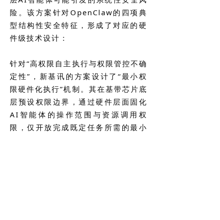
险。该方案针对OpenClaw的四项典
型结构性安全特征，形成了对应的硬
件级技术设计：
针对“高权限自主执行与权限管控不确
定性”，新基讯的方案设计了“最小权
限硬件化执行”机制。其在基带芯片底
层预设权限边界，通过硬件层面固化
AI智能体的操作范围与资源调用权
限，仅开放完成既定任务所需的最小
资源访问权限，从技术逻辑上降低上
层智能体被恶意诱导或接管后突破权
限限制的可能性。
面对“插件与外部工具调用的潜在劫持
风险”，该方案设置了“独立安全域与
硬件隔离”技术模块。在芯片内部划分