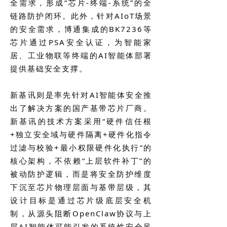
全需求，形成“芯片-终端-系统”的全
链路防护闭环。此外，针对AIoT场景
的安全需求，博通集成的BK7236等
芯片通过PSA安全认证，为智能家
居、工业物联等终端的AI智能体部署
提供基础安全支撑。
新基讯则是率先针对AI智能体安全推
出了解决方案的国产基带芯片厂商。
新基讯的技术方案采用“硬件信任根
+独立安全域与硬件隔离+硬件化指令
过滤与校验+最小权限硬件化执行”的
核心架构，不依赖“上层软件补丁”的
被动防护逻辑，而是将安全防护维度
下沉至芯片物理层面与基带层级，其
设计目标是通过芯片级底层安全机
制，从源头阻断OpenClaw协议与上
层AI智能体可能引发的系统性安全风