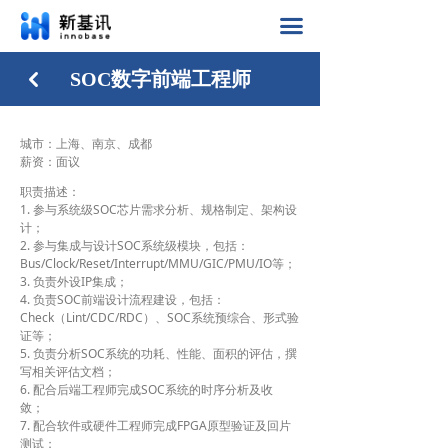
首页
끀
产品
SOC数字前端工程师
낒
行业应用
城市：上海、南京、成都
公司动态
薪资：面议
职责描述：
加入我们
1. 参与系统级SOC芯片需求分析、规格制定、架构设
计；
2. 参与集成与设计SOC系统级模块，包括：
关于我们
Bus/Clock/Reset/Interrupt/MMU/GIC/PMU/IO等；
3. 负责外设IP集成；
最新消息
4. 负责SOC前端设计流程建设，包括：
Check（Lint/CDC/RDC）、SOC系统预综合、形式验
证等；
5. 负责分析SOC系统的功耗、性能、面积的评估，撰
写相关评估文档；
6. 配合后端工程师完成SOC系统的时序分析及收
敛；
7. 配合软件或硬件工程师完成FPGA原型验证及回片
测试；