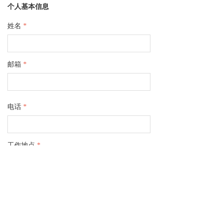
个人基本信息
姓名
*
邮箱
*
电话
*
工作地点
*
ꄳ
附件上传（简历上传）
*
请选择小于10M的文件进行上传