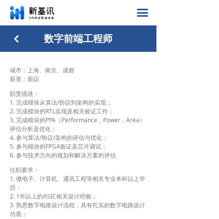
首页
끀
产品
数字前端工程师
낒
行业应用
城市：上海、南京、成都
公司动态
薪资：面议
职责描述：
加入我们
1. 完成模块从算法/协议到架构的实现；
2. 完成模块的RTL实现及相关验证工作；
3. 完成模块的PPA（Performance，Power，Area）
关于我们
评估分析及优化；
4. 参与算法/协议/架构的评估与优化；
最新消息
5. 参与模块的FPGA验证及芯片调试；
6. 参与技术方向的规划和解决方案的评估
任职要求：
1. 微电子、计算机、通讯工程等相关专业本科以上学
历；
2. 1年以上的ASIC相关设计经验；
3. 熟悉数字电路设计流程，具有扎实的数字电路设计
功底；